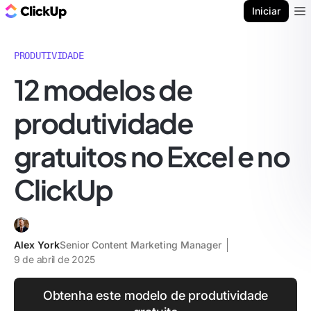
ClickUp Blogue
Iniciar
Ope
PRODUTIVIDADE
12 modelos de
produtividade
gratuitos no Excel e no
ClickUp
Alex York
Senior Content Marketing Manager
9 de abril de 2025
Obtenha este modelo de produtividade