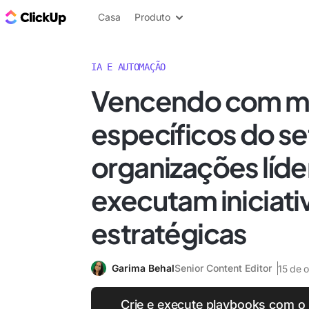
ClickUp Blogue
Casa
Produto
IA E AUTOMAÇÃO
Vencendo com m
específicos do s
organizações líde
executam iniciati
estratégicas
Garima Behal
Senior Content Editor
15 de 
Crie e execute playbooks com o