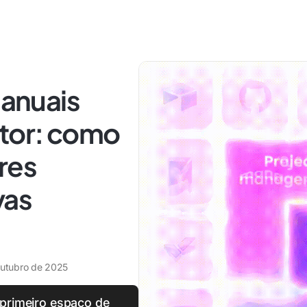
anuais
etor: como
res
vas
outubro de 2025
 primeiro espaço de