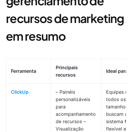
gerenciamento de
recursos de marketing
em resumo
Principais
Ferramenta
Ideal para
recursos
ClickUp
– Painéis
Equipes de
personalizáveis
todos os
para
tamanhos 
acompanhamento
buscam um
de recursos –
sistema M
Visualização
flexível e