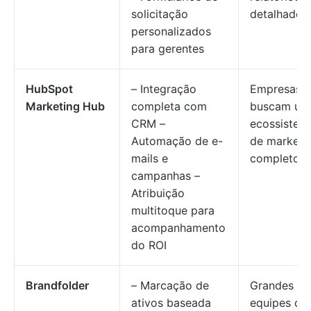
solicitação
detalhados
personalizados
para gerentes
HubSpot
– Integração
Empresas 
Marketing Hub
completa com
buscam um
CRM –
ecossistem
Automação de e-
de marketi
mails e
completo
campanhas –
Atribuição
multitoque para
acompanhamento
do ROI
Brandfolder
– Marcação de
Grandes
ativos baseada
equipes qu