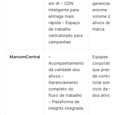
em IA – CDN
gerenciam
inteligente para
enorme
entrega mais
volume de
rápida – Espaço
ativos de
de trabalho
marca
centralizado para
campanhas
MarcomCentral
–
Equipes
Acompanhamento
corporativa
da validade dos
que precis
ativos –
de controle
Gerenciamento
total sobre
completo do
ciclo de vi
fluxo de trabalho
dos ativos
– Plataforma de
insights integrada