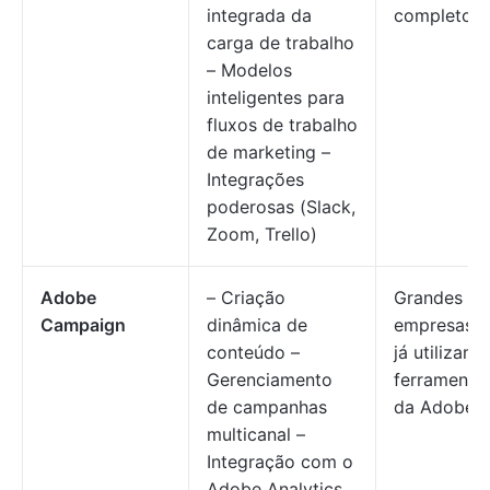
integrada da
completo
carga de trabalho
– Modelos
inteligentes para
fluxos de trabalho
de marketing –
Integrações
poderosas (Slack,
Zoom, Trello)
Adobe
– Criação
Grandes
Campaign
dinâmica de
empresas 
conteúdo –
já utilizam
Gerenciamento
ferramenta
de campanhas
da Adobe
multicanal –
Integração com o
Adobe Analytics