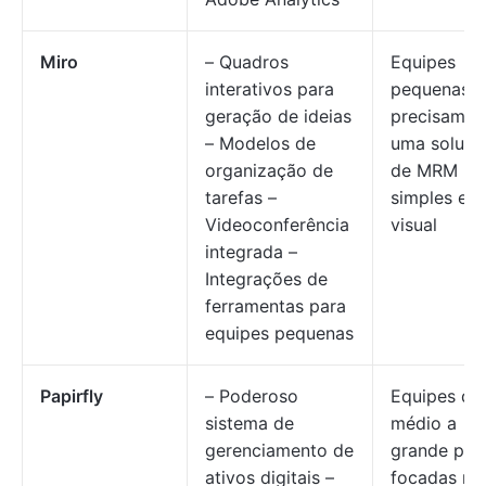
Miro
– Quadros
Equipes
interativos para
pequenas 
geração de ideias
precisam d
– Modelos de
uma soluçã
organização de
de MRM
tarefas –
simples e
Videoconferência
visual
integrada –
Integrações de
ferramentas para
equipes pequenas
Papirfly
– Poderoso
Equipes de
sistema de
médio a
gerenciamento de
grande por
ativos digitais –
focadas no