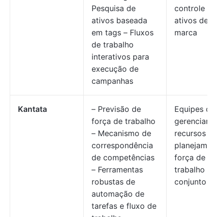
Pesquisa de
controle de
ativos baseada
ativos de
em tags – Fluxos
marca
de trabalho
interativos para
execução de
campanhas
Kantata
– Previsão de
Equipes qu
força de trabalho
gerenciam
– Mecanismo de
recursos e
correspondência
planejam a
de competências
força de
– Ferramentas
trabalho e
robustas de
conjunto
automação de
tarefas e fluxo de