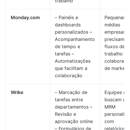
trabalho
Monday.com
– Painéis e
Pequenas e
dashboards
médias
personalizados –
empresas 
Acompanhamento
precisam d
de tempo e
fluxos de
tarefas –
trabalho
Automatizações
colaborativ
que facilitam a
de marketi
colaboração
Wrike
– Marcação de
Equipes qu
tarefas entre
buscam um
departamentos –
MRM
Revisão e
personalizá
aprovação online
com
– Formulários de
relatórios