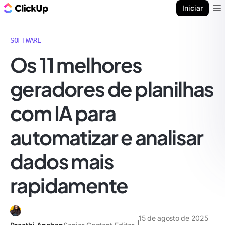
ClickUp Blogue
Iniciar
Ope
SOFTWARE
Os 11 melhores
geradores de planilhas
com IA para
automatizar e analisar
dados mais
rapidamente
15 de agosto de 2025