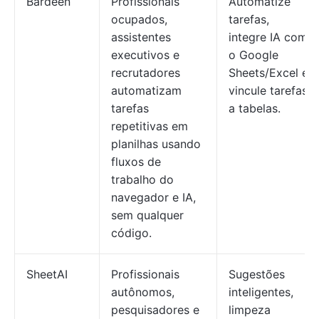
Bardeen
Profissionais
Automatize
ocupados,
tarefas,
assistentes
integre IA com
executivos e
o Google
recrutadores
Sheets/Excel e
automatizam
vincule tarefas
tarefas
a tabelas.
repetitivas em
planilhas usando
fluxos de
trabalho do
navegador e IA,
sem qualquer
código.
SheetAI
Profissionais
Sugestões
autônomos,
inteligentes,
pesquisadores e
limpeza