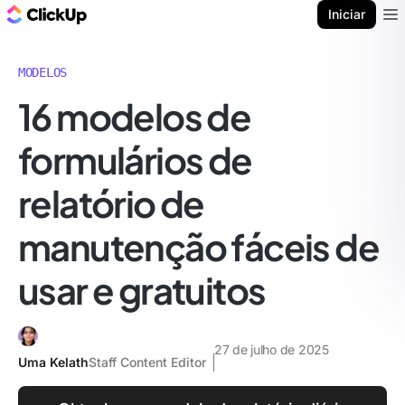
ClickUp Blogue
Iniciar
Ope
MODELOS
16 modelos de
formulários de
relatório de
manutenção fáceis de
usar e gratuitos
27 de julho de 2025
Uma Kelath
Staff Content Editor