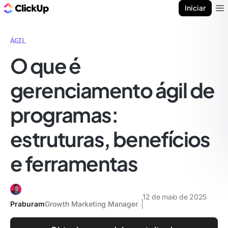
ClickUp Blogue
Iniciar
Ope
ÁGIL
O que é
gerenciamento ágil de
programas:
estruturas, benefícios
e ferramentas
12 de maio de 2025
Praburam
Growth Marketing Manager