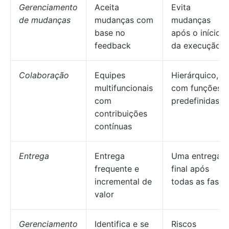
Gerenciamento
Aceita
Evita
de mudanças
mudanças com
mudanças
base no
após o início
feedback
da execução
Colaboração
Equipes
Hierárquico,
multifuncionais
com funções
com
predefinidas
contribuições
contínuas
Entrega
Entrega
Uma entrega
frequente e
final após
incremental de
todas as fases
valor
Gerenciamento
Identifica e se
Riscos