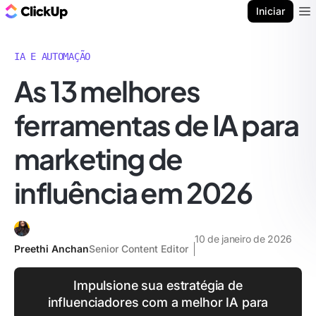
ClickUp Blogue
Iniciar
Ope
IA E AUTOMAÇÃO
As 13 melhores
ferramentas de IA para
marketing de
influência em 2026
10 de janeiro de 2026
Preethi Anchan
Senior Content Editor
Impulsione sua estratégia de
influenciadores com a melhor IA para