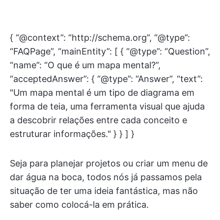
{ “@context”: “http://schema.org”, “@type”:
“FAQPage”, “mainEntity”: [ { “@type”: “Question”,
“name”: “O que é um mapa mental?”,
“acceptedAnswer”: { “@type”: “Answer”, “text”:
"Um mapa mental é um tipo de diagrama em
forma de teia, uma ferramenta visual que ajuda
a descobrir relações entre cada conceito e
estruturar informações." } } ] }
Seja para planejar projetos ou criar um menu de
dar água na boca, todos nós já passamos pela
situação de ter uma ideia fantástica, mas não
saber como colocá-la em prática.