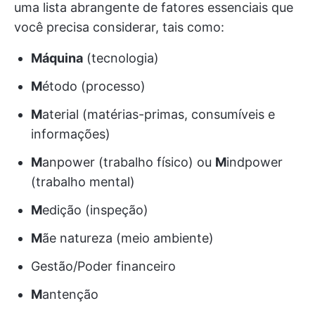
uma lista abrangente de fatores essenciais que
você precisa considerar, tais como:
Máquina
(tecnologia)
M
étodo (processo)
M
aterial (matérias-primas, consumíveis e
informações)
M
anpower (trabalho físico) ou
M
indpower
(trabalho mental)
M
edição (inspeção)
M
ãe natureza (meio ambiente)
Gestão/Poder financeiro
M
antenção