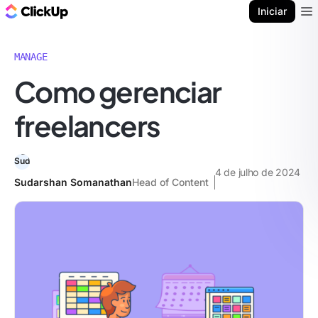
ClickUp Blogue
Iniciar
Ope
MANAGE
Como gerenciar
freelancers
4 de julho de 2024
Sudarshan Somanathan
Head of Content