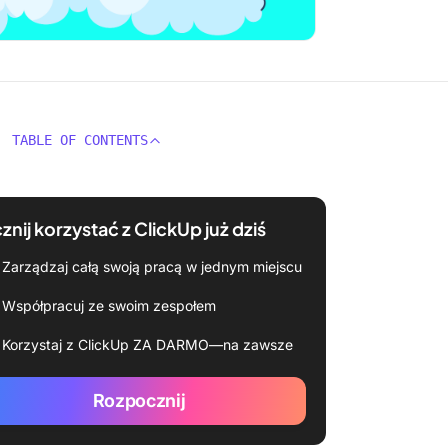
TABLE OF CONTENTS
znij korzystać z ClickUp już dziś
Zarządzaj całą swoją pracą w jednym miejscu
Współpracuj ze swoim zespołem
Korzystaj z ClickUp ZA DARMO—na zawsze
Rozpocznij