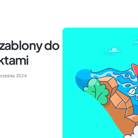
Szablony do
ktami
września 2024