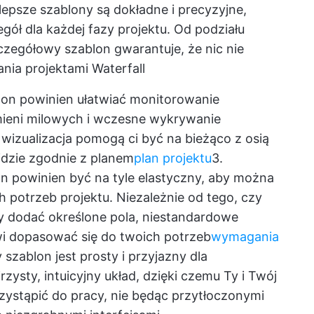
jlepsze szablony są dokładne i precyzyjne,
gół dla każdej fazy projektu. Od podziału
zczegółowy szablon gwarantuje, że nic nie
ia projektami Waterfall
lon powinien ułatwiać monitorowanie
mieni milowych i wczesne wykrywanie
 wizualizacja pomogą ci być na bieżąco z osią
 idzie zgodnie z planem
plan projektu
3.
on powinien być na tyle elastyczny, aby można
 potrzeb projektu. Niezależnie od tego, czy
y dodać określone pola, niestandardowe
 dopasować się do twoich potrzeb
wymagania
 szablon jest prosty i przyjazny dla
zysty, intuicyjny układ, dzięki czemu Ty i Twój
zystąpić do pracy, nie będąc przytłoczonymi