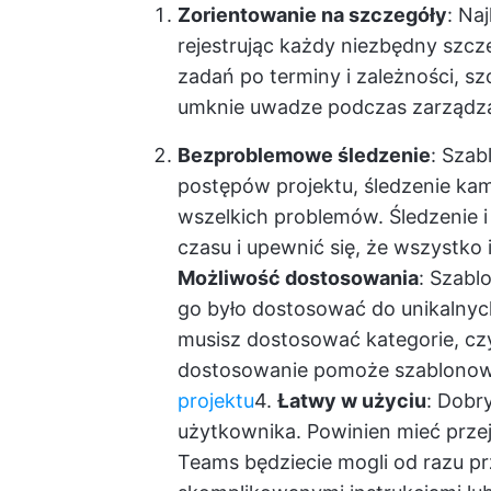
Zorientowanie na szczegóły
: Na
rejestrując każdy niezbędny szcze
zadań po terminy i zależności, s
umknie uwadze podczas zarządzan
Bezproblemowe śledzenie
: Szab
postępów projektu, śledzenie ka
wszelkich problemów. Śledzenie i
czasu i upewnić się, że wszystko
Możliwość dostosowania
: Szabl
go było dostosować do unikalnych
musisz dostosować kategorie, cz
dostosowanie pomoże szablonowi
projektu
4.
Łatwy w użyciu
: Dobry
użytkownika. Powinien mieć przejr
Teams będziecie mogli od razu pr