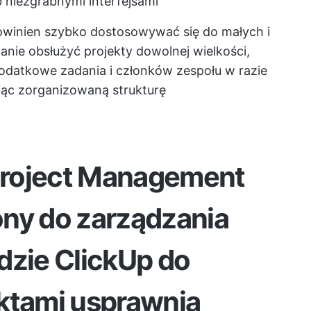
 niezgrabnymi interfejsami
powinien szybko dostosowywać się do małych i
nie obsłużyć projekty dowolnej wielkości,
dodatkowe zadania i członków zespołu w razie
jąc zorganizowaną strukturę
 Project Management
ony do zarządzania
dzie ClickUp do
ktami
usprawnia