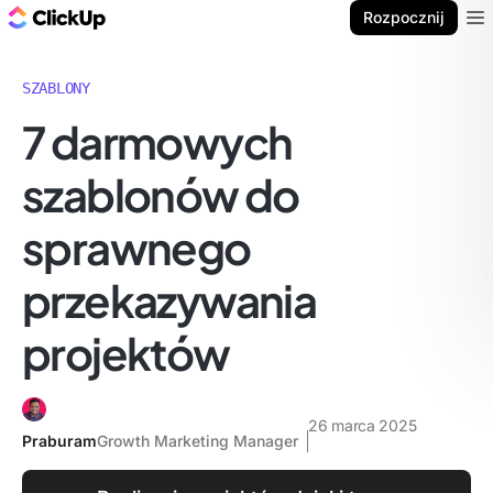
ClickUp Blog
Rozpocznij
Ope
SZABLONY
7 darmowych
szablonów do
sprawnego
przekazywania
projektów
26 marca 2025
Praburam
Growth Marketing Manager