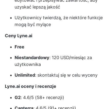
edytować i przepisywać zawartość, aby
uzyskać lepszą jakość
Użytkownicy twierdzą, że niektóre funkcje
mogą być mylące
Ceny Lyne.ai
Free
Niestandardowy
: 120 USD/miesiąc za
użytkownika
Unlimited
: skontaktuj się w celu wyceny
Lyne.ai oceny i recenzje
G2
: 4.6/5 (58+ recenzji)
Capterra
: 4.6/5 (91+ recenzji)