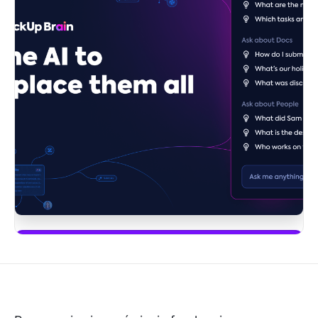
Zacznij używać ClickUp Brain