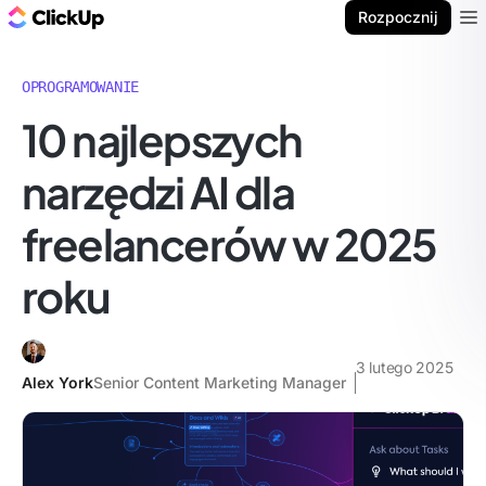
ClickUp Blog
Rozpocznij
Ope
OPROGRAMOWANIE
10 najlepszych
narzędzi AI dla
freelancerów w 2025
roku
3 lutego 2025
Alex York
Senior Content Marketing Manager