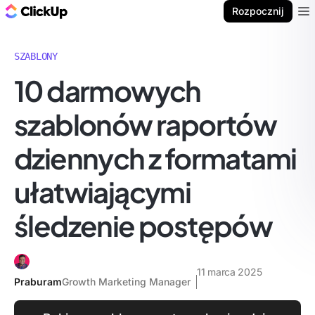
ClickUp Blog
Rozpocznij
Ope
SZABLONY
10 darmowych
szablonów raportów
dziennych z formatami
ułatwiającymi
śledzenie postępów
11 marca 2025
Praburam
Growth Marketing Manager