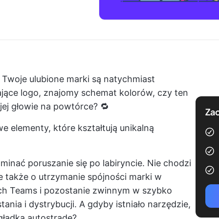
 Twoje ulubione marki są natychmiast
ające logo, znajomy schemat kolorów, czy ten
jej głowie na powtórce? 🔁
Zac
 elementy, które kształtują unikalną
inać poruszanie się po labiryncie. Nie chodzi
le także o utrzymanie spójności marki w
ch Teams i pozostanie zwinnym w szybko
nia i dystrybucji. A gdyby istniało narzędzie,
gładką autostradę?