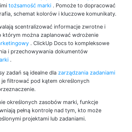
oimi
tożsamość marki
. Pomoże to dopracować
ografia, schemat kolorów i kluczowe komunikaty.
lają scentralizować informacje zwrotne i
po którym można zaplanować wdrożenie
arketingowy
. ClickUp Docs to kompleksowe
ania i przechowywania dokumentów
arki
.
sy zadań są idealne dla
zarządzania zadaniami
je filtrować pod kątem określonych
przeznaczenie.
nie określonych zasobów marki, funkcje
wniają pełną kontrolę nad tym, kto może
ślonymi projektami lub zadaniami.