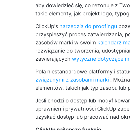
aby dowiedzieć się, co rezonuje z Tw
takie elementy, jak projekt logo, typ
ClickUp's
narzędzia do proofingu
pozwa
przyspieszyć proces zatwierdzania, 
zasobów marki w swoim
kalendarz m
rozwiązanie do tworzenia, udostępni
zawierających
wytyczne dotyczące m
Pola niestandardowe platformy i statu
związanymi z zasobami marki
. Można 
elementów, takich jak typ zasobu lub 
Jeśli chodzi o dostęp lub modyfikowa
uprawnień i prywatności ClickUp zape
uzyskać dostęp lub pracować nad okre
ClickUp najlepsze funkcje