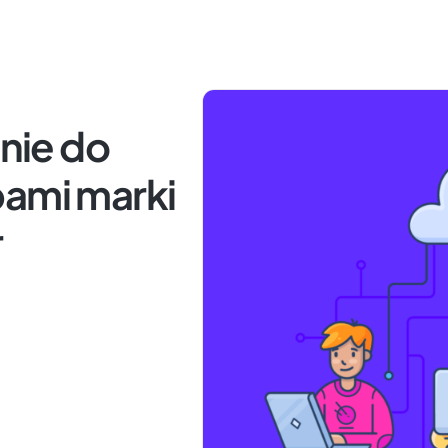
nie do
bami marki
r