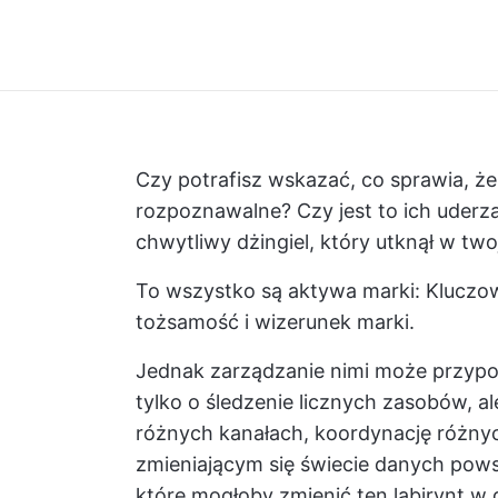
Czy potrafisz wskazać, co sprawia, że
rozpoznawalne? Czy jest to ich uderz
chwytliwy dżingiel, który utknął w two
To wszystko są aktywa marki: Kluczowe
tożsamość i wizerunek marki.
Jednak zarządzanie nimi może przypom
tylko o śledzenie licznych zasobów, a
różnych kanałach, koordynację różny
zmieniającym się świecie danych powsta
które mogłoby zmienić ten labirynt w 