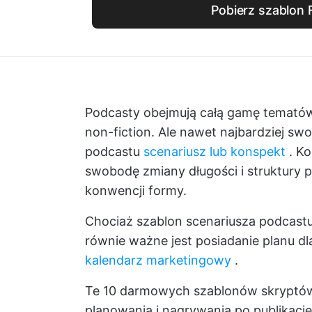
Pobierz szablon 
Podcasty obejmują całą gamę temató
non-fiction. Ale nawet najbardziej sw
podcastu
scenariusz lub konspekt
. Ko
swobodę zmiany długości i struktury 
konwencji formy.
Chociaż szablon scenariusza podcastu 
równie ważne jest posiadanie planu dl
kalendarz marketingowy
.
Te 10 darmowych szablonów skryptów
planowania i nagrywania po publikację