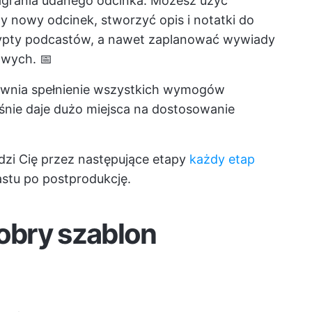
agrania udanego odcinka. Możesz użyć
y nowy odcinek, stworzyć opis i notatki do
ypty podcastów, a nawet zaplanować wywiady
owych. 📅
ewnia spełnienie wszystkich wymogów
śnie daje dużo miejsca na dostosowanie
zi Cię przez następujące etapy
każdy etap
tu po postprodukcję.
dobry szablon