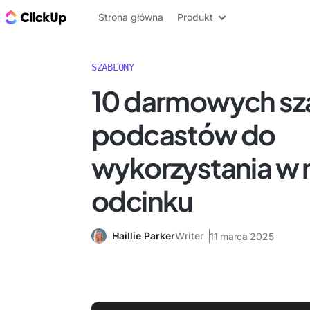
ClickUp Blog
Strona główna
Produkt
SZABLONY
10 darmowych s
podcastów do
wykorzystania w
odcinku
Haillie Parker
Writer
11 marca 2025