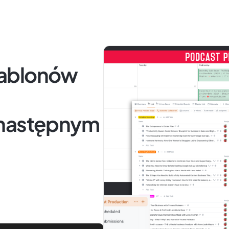
zablonów
 następnym