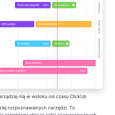
arządzaj nią w widoku osi czasu ClickUp
dziej rozpoznawalnych narzędzi. To
a projektami
oferuje setki zaawansowanych