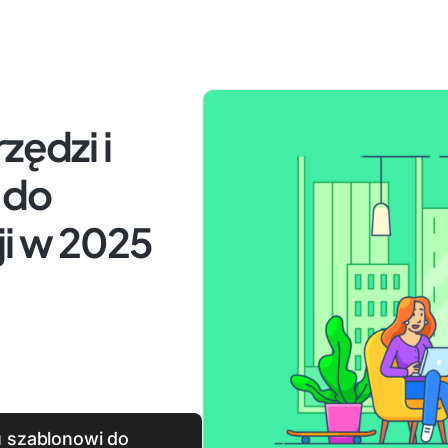
zędzi i
 do
ji w 2025
u szablonowi do