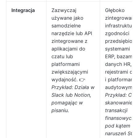
Integracja
Zazwyczaj
Głęboko
używane jako
zintegrowane
samodzielne
infrastrukturą
narzędzie lub API
zgodności
zintegrowane z
przedsiębiors
aplikacjami do
systemami GR
czatu lub
ERP, bazami
platformami
danych HR,
zwiększającymi
rejestrami da
wydajność. 👉
i platformami
Przykład: Działa w
audytowymi. 
Slack lub Notion,
Przykład: Cią
pomagając w
skanowanie
pisaniu.
transakcji
finansowych 
pod kątem
naruszeń SOX