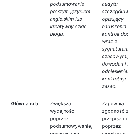
podsumowanie
audytu
prostym językiem
szczegółowo
angielskim lub
opisujący
kreatywny szkic
naruszenia
bloga.
kontroli dost
wraz z
sygnaturami
czasowymi,
dowodami i
odniesieniami
konkretnych
zasad.
Główna rola
Zwiększa
Zapewnia
wydajność
zgodność z
poprzez
przepisami
podsumowywanie,
poprzez
generowanie
monitorowani