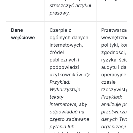
streszczyć artykuł
prasowy.
Dane
Czerpie z
Przetwarza
wejściowe
ogólnych danych
wewnętrzne
internetowych,
polityki, kontr
źródeł
zgodności, r
publicznych i
ryzyka, ścieżk
podpowiedzi
audytu i dane
użytkowników. 👉
operacyjne w
Przykład:
czasie
Wykorzystuje
rzeczywistym
teksty
Przykład:
internetowe, aby
analizuje poli
odpowiadać na
przetwarzani
często zadawane
danych Twoje
pytania lub
organizacji w 