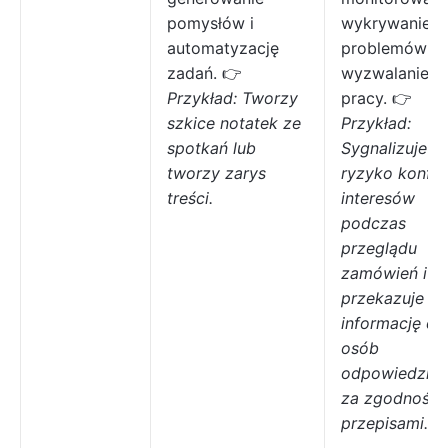
pomysłów i
wykrywanie
automatyzację
problemów i
zadań. 👉
wyzwalanie c
Przykład: Tworzy
pracy. 👉
szkice notatek ze
Przykład:
spotkań lub
Sygnalizuje
tworzy zarys
ryzyko konfli
treści.
interesów
podczas
przeglądu
zamówień i
przekazuje tę
informację do
osób
odpowiedzial
za zgodność 
przepisami.