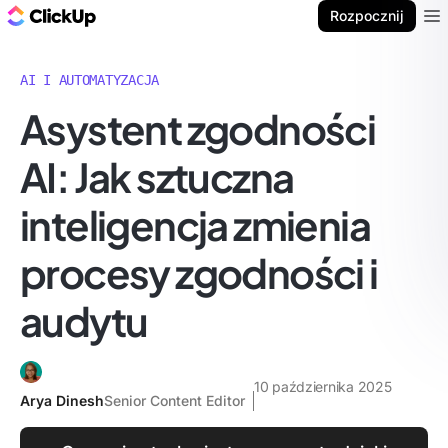
ClickUp Blog
Rozpocznij
Ope
AI I AUTOMATYZACJA
Asystent zgodności
AI: Jak sztuczna
inteligencja zmienia
procesy zgodności i
audytu
10 października 2025
Arya Dinesh
Senior Content Editor