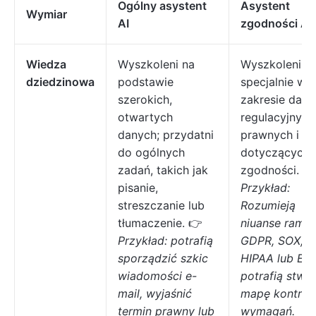
Ogólny asystent
Asystent
Wymiar
AI
zgodności AI
Wiedza
Wyszkoleni na
Wyszkoleni
dziedzinowa
podstawie
specjalnie w
szerokich,
zakresie dany
otwartych
regulacyjnych
danych; przydatni
prawnych i
do ogólnych
dotyczących
zadań, takich jak
zgodności. 
pisanie,
Przykład:
streszczanie lub
Rozumieją
tłumaczenie. 👉
niuanse ram
Przykład: potrafią
GDPR, SOX,
sporządzić szkic
HIPAA lub ESG
wiadomości e-
potrafią stwo
mail, wyjaśnić
mapę kontroli
termin prawny lub
wymagań.