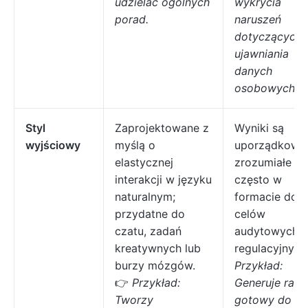
udzielać ogólnych
wykrycia
porad.
naruszeń
dotyczących
ujawniania
danych
osobowych.
Styl
Zaprojektowane z
Wyniki są
wyjściowy
myślą o
uporządkowa
elastycznej
zrozumiałe i
interakcji w języku
często w
naturalnym;
formacie do
przydatne do
celów
czatu, zadań
audytowych l
kreatywnych lub
regulacyjnych
burzy mózgów.
Przykład:
👉
Przykład:
Generuje rapo
Tworzy
gotowy do