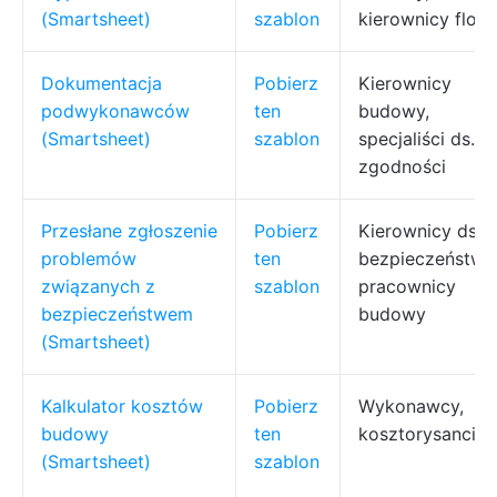
(Smartsheet)
szablon
kierownicy floty
Dokumentacja
Pobierz
Kierownicy
podwykonawców
ten
budowy,
(Smartsheet)
szablon
specjaliści ds.
zgodności
Przesłane zgłoszenie
Pobierz
Kierownicy ds.
problemów
ten
bezpieczeństwa
związanych z
szablon
pracownicy
bezpieczeństwem
budowy
(Smartsheet)
Kalkulator kosztów
Pobierz
Wykonawcy,
budowy
ten
kosztorysanci
(Smartsheet)
szablon