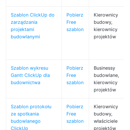
Szablon ClickUp do
Pobierz
Kierownicy
zarządzania
Free
budowy,
projektami
szablon
kierownicy
budowlanymi
projektów
Szablon wykresu
Pobierz
Businessy
Gantt ClickUp dla
Free
budowlane,
budownictwa
szablon
kierownicy
projektów
Szablon protokołu
Pobierz
Kierownicy
ze spotkania
Free
budowy,
budowlanego
szablon
właściciele
ClickUp
projektów