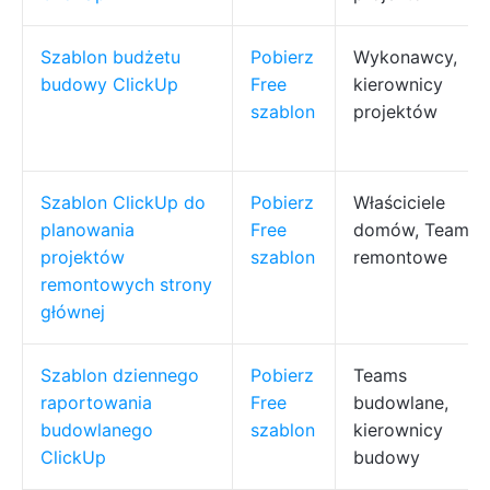
Szablon budżetu
Pobierz
Wykonawcy,
budowy ClickUp
Free
kierownicy
szablon
projektów
Szablon ClickUp do
Pobierz
Właściciele
planowania
Free
domów, Teams
projektów
szablon
remontowe
remontowych strony
głównej
Szablon dziennego
Pobierz
Teams
raportowania
Free
budowlane,
budowlanego
szablon
kierownicy
ClickUp
budowy