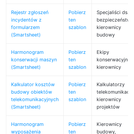
Rejestr zgłoszeń
Pobierz
Specjaliści ds.
incydentów z
ten
bezpieczeństwa
formularzem
szablon
kierownicy
(Smartsheet)
budowy
Harmonogram
Pobierz
Ekipy
konserwacji maszyn
ten
konserwacyjne,
(Smartsheet)
szablon
kierownicy
Kalkulator kosztów
Pobierz
Kalkulatorzy
budowy obiektów
ten
telekomunikacyjn
telekomunikacyjnych
szablon
kierownicy
(Smartsheet)
projektów
Harmonogram
Pobierz
Kierownicy
wyposażenia
ten
budowy,