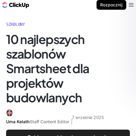
ClickUp Blog
Rozpocznij
Ope
SZABLONY
10 najlepszych
szablonów
Smartsheet dla
projektów
budowlanych
7 września 2025
Uma Kelath
Staff Content Editor