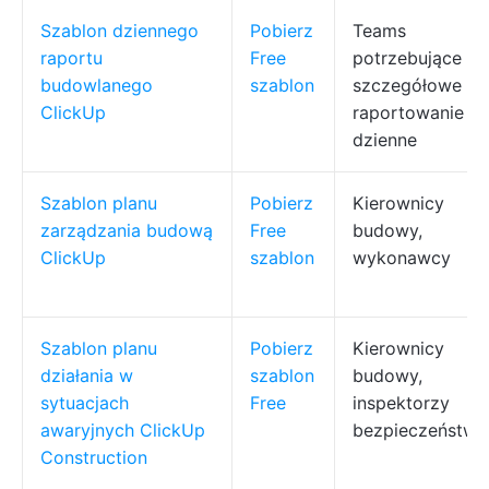
Szablon dziennego
Pobierz
Teams
raportu
Free
potrzebujące
budowlanego
szablon
szczegółowe
ClickUp
raportowanie
dzienne
Szablon planu
Pobierz
Kierownicy
zarządzania budową
Free
budowy,
ClickUp
szablon
wykonawcy
Szablon planu
Pobierz
Kierownicy
działania w
szablon
budowy,
sytuacjach
Free
inspektorzy
awaryjnych ClickUp
bezpieczeństwa
Construction