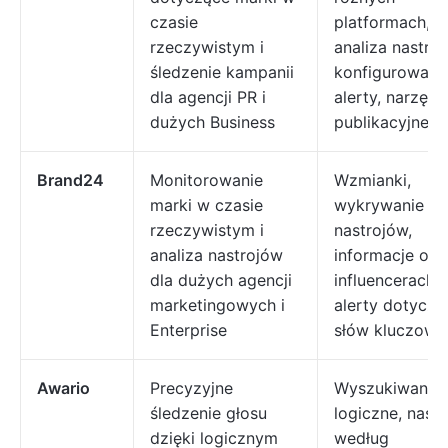
czasie
platformach,
rzeczywistym i
analiza nastroj
śledzenie kampanii
konfigurowaln
dla agencji PR i
alerty, narzędz
dużych Business
publikacyjne
Brand24
Monitorowanie
Wzmianki,
marki w czasie
wykrywanie
rzeczywistym i
nastrojów,
analiza nastrojów
informacje o
dla dużych agencji
influencerach,
marketingowych i
alerty dotyczą
Enterprise
słów kluczowy
Awario
Precyzyjne
Wyszukiwanie
śledzenie głosu
logiczne, nastr
dzięki logicznym
według