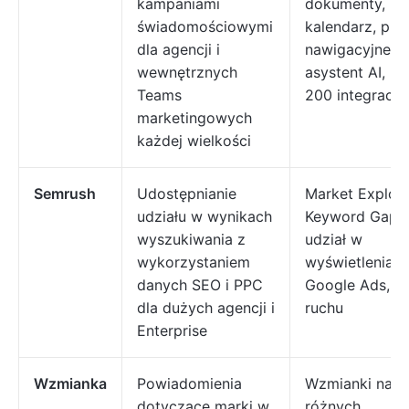
kampaniami
dokumenty,
świadomościowymi
kalendarz, pulp
dla agencji i
nawigacyjne,
wewnętrznych
asystent AI, p
Teams
200 integracji
marketingowych
każdej wielkości
Semrush
Udostępnianie
Market Explore
udziału w wynikach
Keyword Gap,
wyszukiwania z
udział w
wykorzystaniem
wyświetleniac
danych SEO i PPC
Google Ads, an
dla dużych agencji i
ruchu
Enterprise
Wzmianka
Powiadomienia
Wzmianki na
dotyczące marki w
różnych