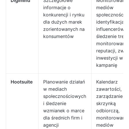
Digimind
Szczegółowe
Monitorowanie
informacje o
mediów
konkurencji i rynku
społecznościo
dla dużych marek
identyfikacja
zorientowanych na
influencerów ID
konsumentów
śledzenie tren
monitorowanie
reputacji, zwro
inwestycji w
kampanię
Hootsuite
Planowanie działań
Kalendarz
w mediach
zawartości,
społecznościowych
zarządzanie
i śledzenie
skrzynką
wzmianek o marce
odbiorczą,
dla średnich firm i
monitorowanie
agencji
mediów