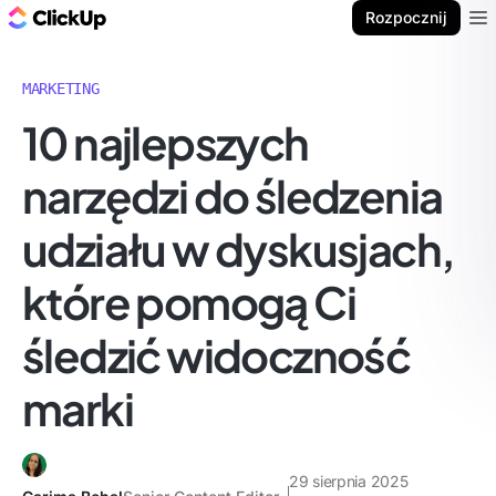
ClickUp Blog
Rozpocznij
Ope
MARKETING
10 najlepszych
narzędzi do śledzenia
udziału w dyskusjach,
które pomogą Ci
śledzić widoczność
marki
29 sierpnia 2025