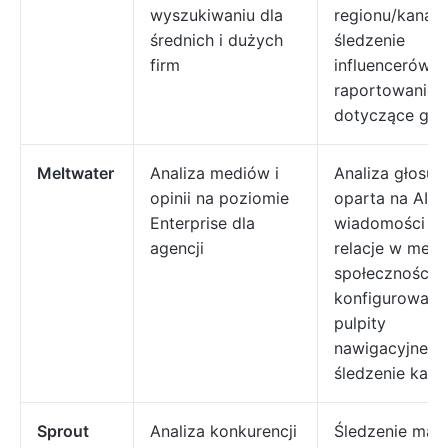
wyszukiwaniu dla
regionu/kanału
średnich i dużych
śledzenie
firm
influencerów,
raportowanie
dotyczące gło
Meltwater
Analiza mediów i
Analiza głosu
opinii na poziomie
oparta na AI,
Enterprise dla
wiadomości +
agencji
relacje w medi
społecznościo
konfigurowaln
pulpity
nawigacyjne,
śledzenie kamp
Sprout
Analiza konkurencji
Śledzenie mark