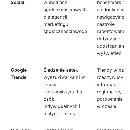
Social
w mediach
benchmarking,
społecznościowych
ujednolicone p
dla agencji
nawigacyjne,
marketingu
nastroje,
społecznościowego
raportowanie
dotyczące
udostępniania
wyświetleń
Google
Śledzenie setek
Trendy w czas
Trends
wyszukiwarkami w
rzeczywistym,
czasie
informacje
rzeczywistym dla
regionalne,
osób
porównania m
indywidualnych i
w czasie
małych Teams