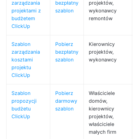
zarządzania
bezpłatny
projektów,
projektami z
szablon
wykonawcy
budżetem
remontów
ClickUp
Szablon
Pobierz
Kierownicy
zarządzania
bezpłatny
projektów,
kosztami
szablon
wykonawcy
projektu
ClickUp
Szablon
Pobierz
Właściciele
propozycji
darmowy
domów,
budżetu
szablon
kierownicy
ClickUp
projektów,
właściciele
małych firm