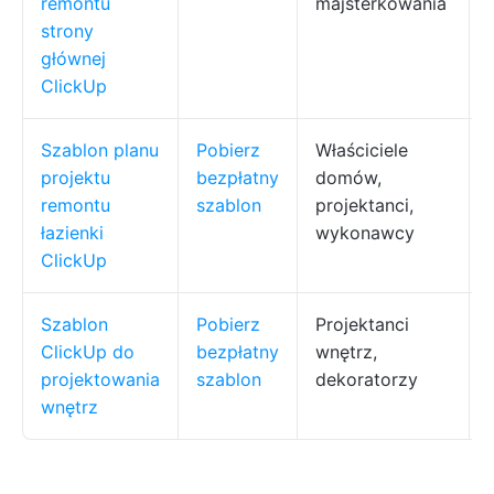
remontu
majsterkowania
strony
głównej
ClickUp
Szablon planu
Pobierz
Właściciele
projektu
bezpłatny
domów,
remontu
szablon
projektanci,
łazienki
wykonawcy
ClickUp
Szablon
Pobierz
Projektanci
ClickUp do
bezpłatny
wnętrz,
projektowania
szablon
dekoratorzy
wnętrz