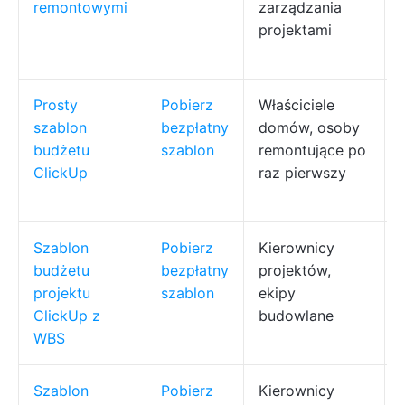
remontowymi
zarządzania
projektami
Prosty
Pobierz
Właściciele
szablon
bezpłatny
domów, osoby
budżetu
szablon
remontujące po
ClickUp
raz pierwszy
Szablon
Pobierz
Kierownicy
budżetu
bezpłatny
projektów,
projektu
szablon
ekipy
ClickUp z
budowlane
WBS
Szablon
Pobierz
Kierownicy