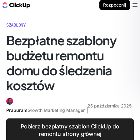
ClickUp Blog
Rozpocznij
Ope
SZABLONY
Bezpłatne szablony
budżetu remontu
domu do śledzenia
kosztów
26 października 2025
Praburam
Growth Marketing Manager
Pobierz bezpłatny szablon ClickUp do
remontu strony głównej