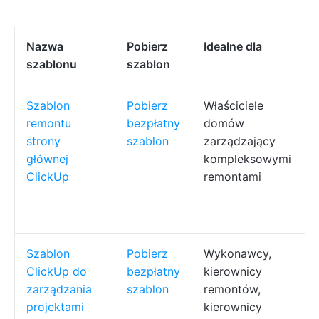
Nazwa
Pobierz
Idealne dla
szablonu
szablon
Szablon
Pobierz
Właściciele
remontu
bezpłatny
domów
strony
szablon
zarządzający
głównej
kompleksowymi
ClickUp
remontami
Szablon
Pobierz
Wykonawcy,
ClickUp do
bezpłatny
kierownicy
zarządzania
szablon
remontów,
projektami
kierownicy