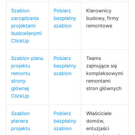
Szablon
Pobierz
Kierownicy
zarządzania
bezpłatny
budowy, firmy
projektami
szablon
remontowe
budowlanymi
ClickUp
Szablon planu
Pobierz
Teams
projektu
bezpłatny
zajmujące się
remontu
szablon
kompleksowymi
strony
remontami
głównej
stron głównych
ClickUp
Szablon
Pobierz
Właściciele
planera
bezpłatny
domów,
projektu
szablon
entuzjaści