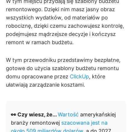
W tym miejscu przydają się szablony budżetu
remontowego. Dzięki nim masz jasny obraz
wszystkich wydatków, od materiałów po
robociznę, dzięki czemu zachowujesz kontrolę,
podejmujesz mądrzejsze decyzje i kończysz
remont w ramach budżetu.
W tym przewodniku przedstawimy bezpłatne,
gotowe do użycia szablony budżetu remontu
domu opracowane przez
ClickUp
, które
ułatwiają zarządzanie kosztami.
👀 Czy wiesz, że...
Wartość
amerykańskiej
branży remontowej
szacowana jest na
około 509 miliardów dolarów
, a do 2027