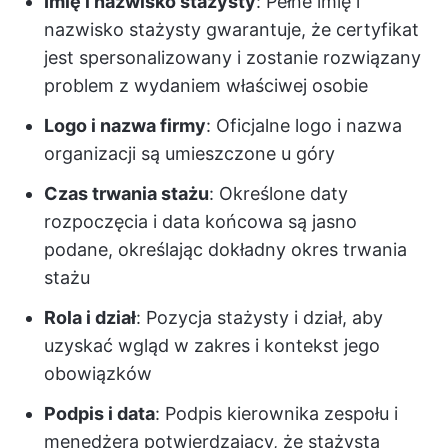
Imię i nazwisko stażysty
: Pełne imię i
nazwisko stażysty gwarantuje, że certyfikat
jest spersonalizowany i zostanie rozwiązany
problem z wydaniem właściwej osobie
Logo i nazwa firmy
: Oficjalne logo i nazwa
organizacji są umieszczone u góry
Czas trwania stażu
: Określone daty
rozpoczęcia i data końcowa są jasno
podane, określając dokładny okres trwania
stażu
Rola i dział
: Pozycja stażysty i dział, aby
uzyskać wgląd w zakres i kontekst jego
obowiązków
Podpis i data
: Podpis kierownika zespołu i
menedżera potwierdzający, że stażysta