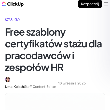
ClickUp Blog
Rozpocznij
Ope
SZABLONY
Free szablony
certyfikatów stażu dla
pracodawców i
zespołów HR
16 września 2025
Uma Kelath
Staff Content Editor