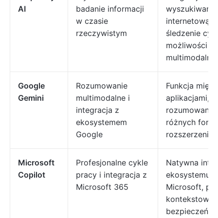
AI
badanie informacji
wyszukiwarką
w czasie
internetową n
rzeczywistym
śledzenie cyt
możliwości
multimodalne
Google
Rozumowanie
Funkcja międ
Gemini
multimodalne i
aplikacjami, si
integracja z
rozumowanie
ekosystemem
różnych forma
Google
rozszerzenie 
Microsoft
Profesjonalne cykle
Natywna integ
Copilot
pracy i integracja z
ekosystemu
Microsoft 365
Microsoft, p
kontekstowa,
bezpieczeńst