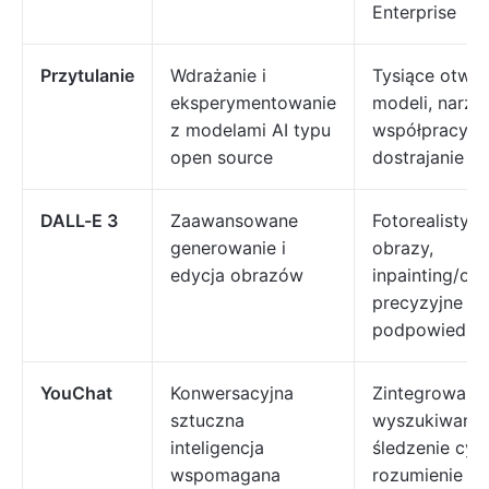
Enterprise
Przytulanie
Wdrażanie i
Tysiące otwa
eksperymentowanie
modeli, narzę
z modelami AI typu
współpracy,
open source
dostrajanie m
DALL-E 3
Zaawansowane
Fotorealistyc
generowanie i
obrazy,
edycja obrazów
inpainting/out
precyzyjne
podpowiedzi
YouChat
Konwersacyjna
Zintegrowane
sztuczna
wyszukiwania
inteligencja
śledzenie cyt
wspomagana
rozumienie