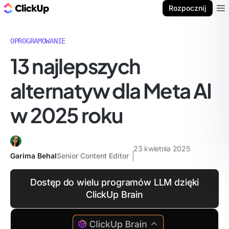
ClickUp Blog
Rozpocznij
Ope
OPROGRAMOWANIE
13 najlepszych
alternatyw dla Meta AI
w 2025 roku
23 kwietnia 2025
Garima Behal
Senior Content Editor
Dostęp do wielu programów LLM dzięki
ClickUp Brain