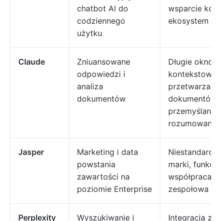
chatbot AI do
wsparcie kod
codziennego
ekosystem wt
użytku
Claude
Zniuansowane
Długie okno
odpowiedzi i
kontekstowe, 
analiza
przetwarzani
dokumentów
dokumentów,
przemyślane
rozumowanie
Jasper
Marketing i data
Niestandardo
powstania
marki, funkcj
zawartości na
współpraca
poziomie Enterprise
zespołowa
Perplexity
Wyszukiwanie i
Integracja z