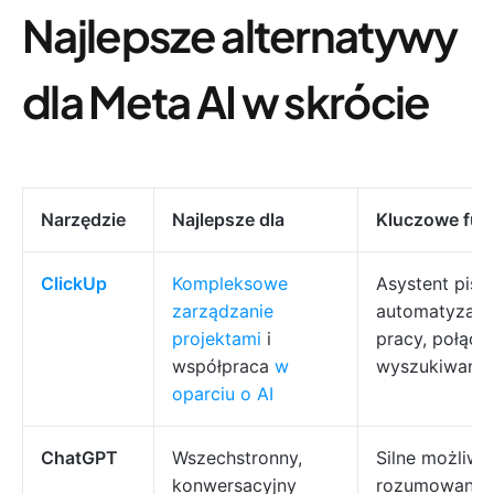
Najlepsze alternatywy
dla Meta AI w skrócie
Narzędzie
Najlepsze dla
Kluczowe fun
ClickUp
Kompleksowe
Asystent pisan
zarządzanie
automatyzacj
projektami
i
pracy, połącz
współpraca
w
wyszukiwanie
oparciu o AI
ChatGPT
Wszechstronny,
Silne możliwo
konwersacyjny
rozumowania,