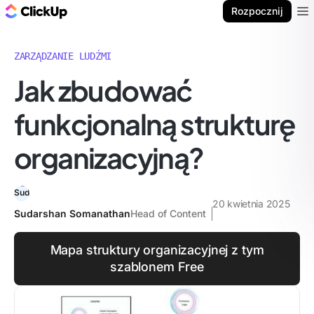
ClickUp Blog
Rozpocznij
Ope
ZARZĄDZANIE LUDŹMI
Jak zbudować
funkcjonalną strukturę
organizacyjną?
20 kwietnia 2025
Sudarshan Somanathan
Head of Content
Mapa struktury organizacyjnej z tym
szablonem Free