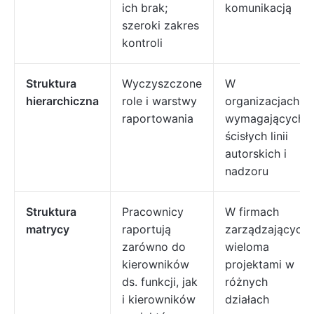
ich brak;
komunikacją
szeroki zakres
kontroli
Struktura
Wyczyszczone
W
hierarchiczna
role i warstwy
organizacjach
raportowania
wymagających
ścisłych linii
autorskich i
nadzoru
Struktura
Pracownicy
W firmach
matrycy
raportują
zarządzających
zarówno do
wieloma
kierowników
projektami w
ds. funkcji, jak
różnych
i kierowników
działach