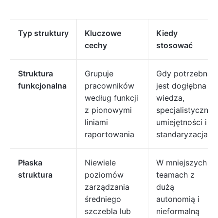
Typ struktury
Kluczowe
Kiedy
cechy
stosować
Struktura
Grupuje
Gdy potrzebna
funkcjonalna
pracowników
jest dogłębna
według funkcji
wiedza,
z pionowymi
specjalistyczne
liniami
umiejętności i
raportowania
standaryzacja
Płaska
Niewiele
W mniejszych
struktura
poziomów
teamach z
zarządzania
dużą
średniego
autonomią i
szczebla lub
nieformalną