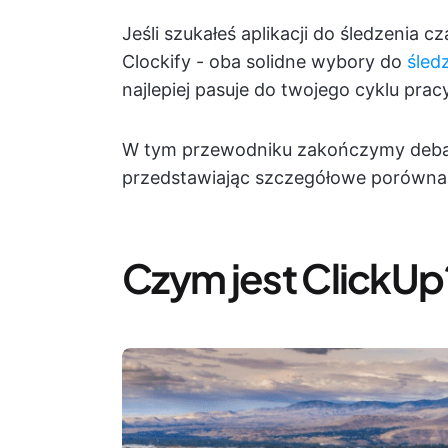
Jeśli szukałeś aplikacji do śledzenia 
Clockify - oba solidne wybory do
śled
najlepiej pasuje do twojego cyklu prac
W tym przewodniku zakończymy debatę
przedstawiając szczegółowe porównani
Czym jest ClickUp