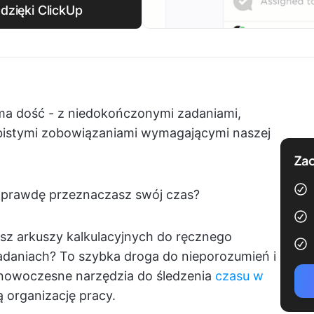
dzięki ClickUp
e ma dość - z niedokończonymi zadaniami,
sobistymi zobowiązaniami wymagającymi naszej
Zac
naprawdę przeznaczasz swój czas?
z arkuszy kalkulacyjnych do ręcznego
adaniach? To szybka droga do nieporozumień i
nowoczesne narzędzia do śledzenia
czasu w
 organizację pracy.