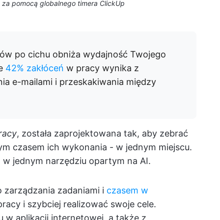
 za pomocą globalnego timera ClickUp
stów po cichu obniża wydajność Twojego
że
42% zakłóceń
w pracy wynika z
ia e-mailami i przeskakiwania między
racy
, została zaprojektowana tak, aby zebrać
ym czasem ich wykonania - w jednym miejscu.
t w jednym narzędziu opartym na AI.
o zarządzania zadaniami i
czasem w
racy i szybciej realizować swoje cele.
w aplikacji internetowej, a także z