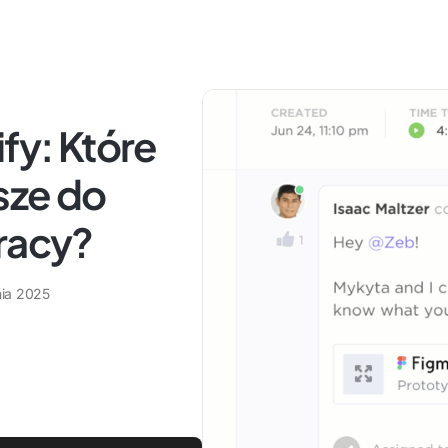
fy: Które
psze do
racy?
nia 2025