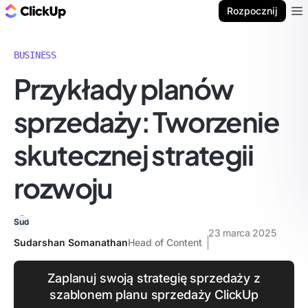
ClickUp Blog
Rozpocznij
Ope
BUSINESS
Przykłady planów
sprzedaży: Tworzenie
skutecznej strategii
rozwoju
23 marca 2025
Sudarshan Somanathan
Head of Content
Zaplanuj swoją strategię sprzedaży z
szablonem planu sprzedaży ClickUp