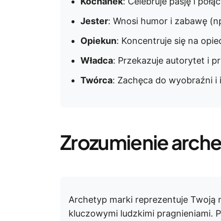
Kochanek
: Celebruje pasję i połą
Jester
: Wnosi humor i zabawę (np
Opiekun
: Koncentruje się na opi
Władca
: Przekazuje autorytet i 
Twórca
: Zachęca do wyobraźni i 
Zrozumienie arch
Archetyp marki reprezentuje Twoją
kluczowymi ludzkimi pragnieniami. 