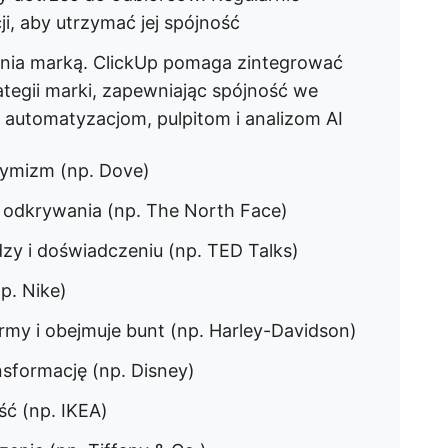
, aby utrzymać jej spójność
nia marką. ClickUp pomaga zintegrować
tegii marki, zapewniając spójność we
 automatyzacjom, pulpitom i analizom AI
tymizm (np. Dove)
i odkrywania (np. The North Face)
dzy i doświadczeniu (np. TED Talks)
np. Nike)
my i obejmuje bunt (np. Harley-Davidson)
nsformację (np. Disney)
ść (np. IKEA)