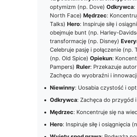
optymizm (np. Dove)
Odkrywca
:
North Face)
Mędrzec
: Koncentru
Talks)
Hero
: Inspiruje siłę i osiąg
obejmuje bunt (np. Harley-David
transformację (np. Disney)
Ever
Celebruje pasję i połączenie (np. 
(np. Old Spice)
Opiekun
: Koncent
Pampers)
Ruler
: Przekazuje auto
Zachęca do wyobraźni i innowacji
Niewinny
: Uosabia czystość i op
Odkrywca
: Zachęca do przygód 
Mędrzec
: Koncentruje się na wie
Hero
: Inspiruje siłę i osiągnięcia (
Wyjęty spod prawa
: Podważa nor