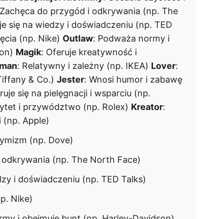
 Zachęca do przygód i odkrywania (np. The
je się na wiedzy i doświadczeniu (np. TED
nięcia (np. Nike)
Outlaw
: Podważa normy i
son)
Magik
: Oferuje kreatywność i
yman
: Relatywny i zależny (np. IKEA)
Lover
:
Tiffany & Co.)
Jester
: Wnosi humor i zabawę
ruje się na pielęgnacji i wsparciu (np.
rytet i przywództwo (np. Rolex)
Kreator
:
 (np. Apple)
tymizm (np. Dove)
i odkrywania (np. The North Face)
dzy i doświadczeniu (np. TED Talks)
np. Nike)
my i obejmuje bunt (np. Harley-Davidson)