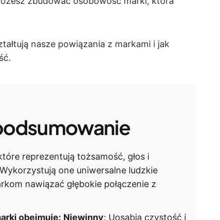
możesz zbudować osobowość marki, która
tałtują nasze powiązania z markami i jak
ść.
podsumowanie
tóre reprezentują tożsamość, głos i
 Wykorzystują one uniwersalne ludzkie
arkom nawiązać głębokie połączenie z
rki obejmuje:
Niewinny
: Uosabia czystość i