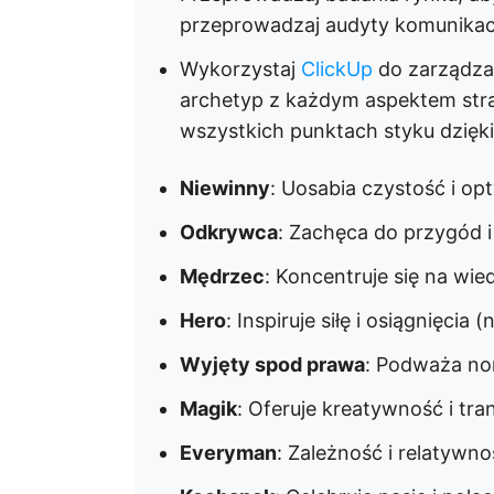
przeprowadzaj audyty komunikacji
Wykorzystaj
ClickUp
do zarządza
archetyp z każdym aspektem stra
wszystkich punktach styku dzięki
Niewinny
: Uosabia czystość i op
Odkrywca
: Zachęca do przygód 
Mędrzec
: Koncentruje się na wie
Hero
: Inspiruje siłę i osiągnięcia (
Wyjęty spod prawa
: Podważa nor
Magik
: Oferuje kreatywność i tra
Everyman
: Zależność i relatywno