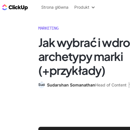
ClickUp Blog
Strona główna
Produkt
MARKETING
Jak wybrać i wdr
archetypy marki
(+przykłady)
Sudarshan Somanathan
Head of Content