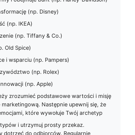
nsformację (np. Disney)
ść (np. IKEA)
czenie (np. Tiffany & Co.)
. Old Spice)
ece i wsparciu (np. Pampers)
przywództwo (np. Rolex)
innowacji (np. Apple)
eży zrozumieć podstawowe wartości i misję
ę marketingową. Następnie upewnij się, że
 emocjami, które wywołuje Twój archetyp
etypów i utrzymuj prosty przekaz.
y dotrzeć do odbiorców. Regularnie