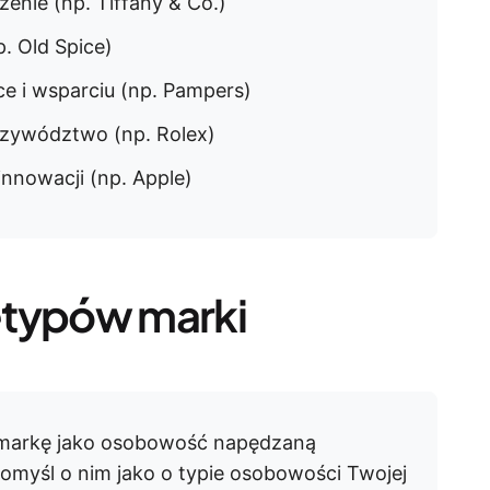
czenie (np. Tiffany & Co.)
. Old Spice)
ece i wsparciu (np. Pampers)
przywództwo (np. Rolex)
innowacji (np. Apple)
etypów marki
 markę jako osobowość napędzaną
Pomyśl o nim jako o typie osobowości Twojej