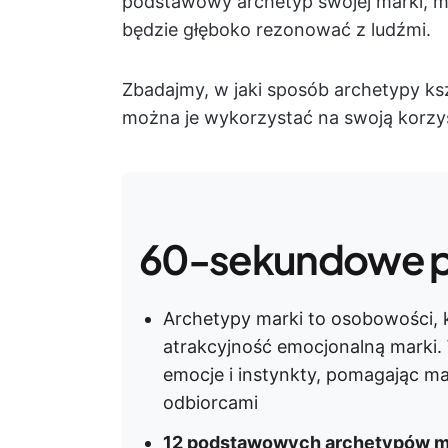
podstawowy archetyp swojej marki, 
będzie głęboko rezonować z ludźmi.
Zbadajmy, w jaki sposób archetypy ksz
można je wykorzystać na swoją korzy
60-sekundowe 
Archetypy marki to osobowości, k
atrakcyjność emocjonalną marki.
emocje i instynkty, pomagając m
odbiorcami
12 podstawowych archetypów ma