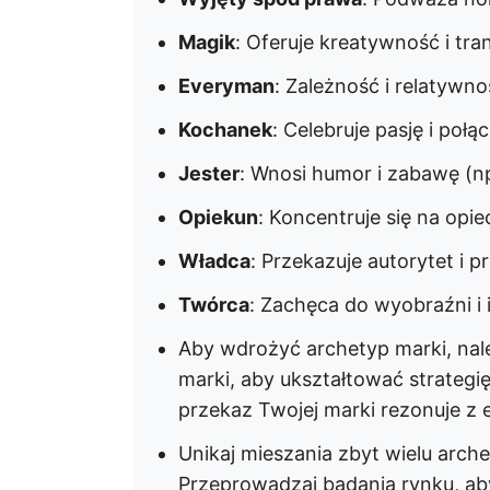
Magik
: Oferuje kreatywność i tra
Everyman
: Zależność i relatywno
Kochanek
: Celebruje pasję i połą
Jester
: Wnosi humor i zabawę (np
Opiekun
: Koncentruje się na opi
Władca
: Przekazuje autorytet i 
Twórca
: Zachęca do wyobraźni i 
Aby wdrożyć archetyp marki, nal
marki, aby ukształtować strategi
przekaz Twojej marki rezonuje z
Unikaj mieszania zbyt wielu arch
Przeprowadzaj badania rynku, ab