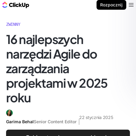
ClickUp Blog
Rozpocznij
Ope
ZWINNY
16 najlepszych
narzędzi Agile do
zarządzania
projektami w 2025
roku
22 stycznia 2025
Garima Behal
Senior Content Editor