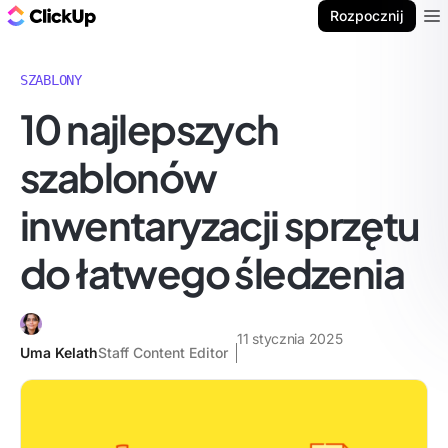
ClickUp Blog
Rozpocznij
Ope
SZABLONY
10 najlepszych
szablonów
inwentaryzacji sprzętu
do łatwego śledzenia
11 stycznia 2025
Uma Kelath
Staff Content Editor