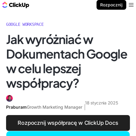
ClickUp Blog
Rozpocznij
Ope
GOOGLE WORKSPACE
Jak wyróżniać w
Dokumentach Google
w celu lepszej
współpracy?
18 stycznia 2025
Praburam
Growth Marketing Manager
Rozpocznij współpracę w ClickUp Docs