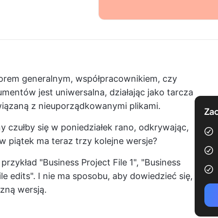
ktorem generalnym, współpracownikiem, czy
umentów jest uniwersalna, działając jako tarcza
wiązaną z nieuporządkowanymi plikami.
Zac
ny czułby się w poniedziałek rano, odkrywając,
w piątek ma teraz trzy kolejne wersje?
rzykład "Business Project File 1", "Business
ile edits". I nie ma sposobu, aby dowiedzieć się,
czną wersją.