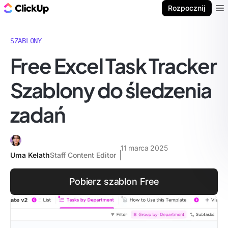
ClickUp Blog
Rozpocznij
Ope
SZABLONY
Free Excel Task Tracker
Szablony do śledzenia
zadań
11 marca 2025
Uma Kelath
Staff Content Editor
Pobierz szablon Free