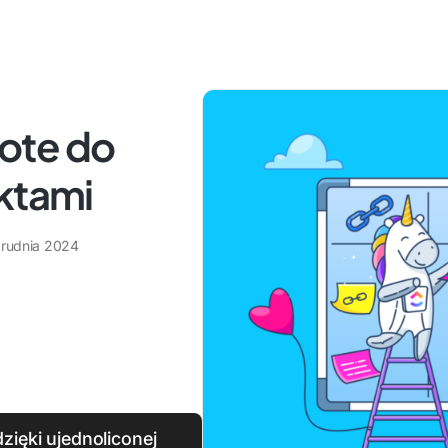
ote do
ktami
grudnia 2024
zięki ujednoliconej