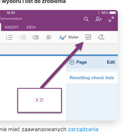
wyboru i list do zrobienia
nie mieć zaawansowanych
zarządzania