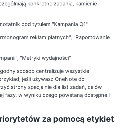
czególniają konkretne zadania, kamienie
otatnik pod tytułem "Kampania Q1"
armonogram reklam płatnych", "Raportowanie
mpanii", "Metryki wydajności"
ygodny sposób centralizuje wszystkie
przykład, jeśli używasz OneNote do
yć strony specjalnie dla list zadań, celów
dej fazy, w wyniku czego powstaną dostępne i
priorytetów za pomocą etykiet