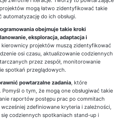
je zwrotne i iteracje. Tworzy to powtarzające
 projektów mogą łatwo zidentyfikować takie
 automatyzację do ich obsługi.
ogramowania obejmuje takie kroki
planowanie, eksploracja, adaptacja i
 kierownicy projektów muszą zidentyfikować
ledzenie osi czasu, aktualizowanie codziennych
tarczanych przez zespół, monitorowanie
ie spotkań przeglądowych.
prawnić powtarzalne zadania
, które
 Pomyśl o tym, że mogą one obsługiwać takie
wanie raportów postępu prac po commitach
wcześniej zdefiniowane kryteria i zależności,
 się codziennych spotkaniach stand-up i