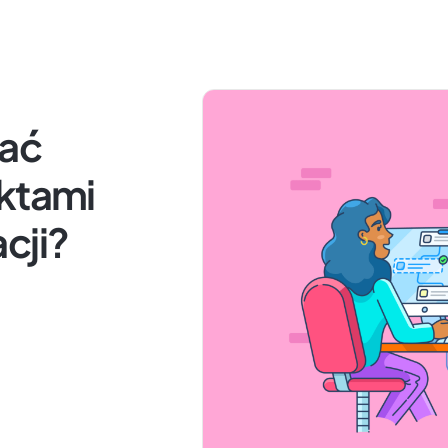
wać
ektami
cji?