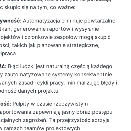
 skupić się na tym, co ważne:
tywność:
Automatyzacja eliminuje powtarzalne
otkań, generowanie raportów i wysyłanie
 projektów i członkowie zespołów mogą skupić
ości, takich jak planowanie strategiczne,
łpraca
ść:
Błąd ludzki jest naturalną częścią każdego
rony zautomatyzowane systemy konsekwentnie
anych zasad i cykli pracy, minimalizując błędy i
odność danych projektu
tość:
Pulpity w czasie rzeczywistym i
aportowania zapewniają jasny obraz postępu
ncjalnych zagrożeń. Ta przejrzystość sprzyja
y w ramach teamów projektowych