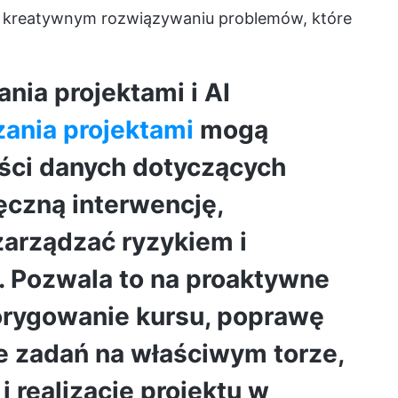
na kreatywnym rozwiązywaniu problemów, które
nia projektami i AI
zania projektami
mogą
ści danych dotyczących
ęczną interwencję,
zarządzać ryzykiem i
. Pozwala to na proaktywne
korygowanie kursu, poprawę
e zadań na właściwym torze,
i realizację projektu w