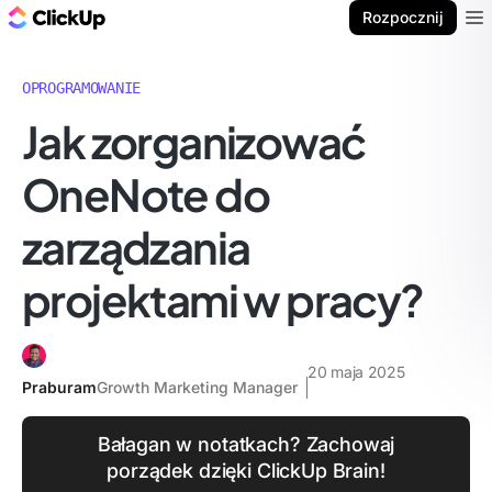
ClickUp Blog
Rozpocznij
Ope
OPROGRAMOWANIE
Jak zorganizować
OneNote do
zarządzania
projektami w pracy?
20 maja 2025
Praburam
Growth Marketing Manager
Bałagan w notatkach? Zachowaj
porządek dzięki ClickUp Brain!