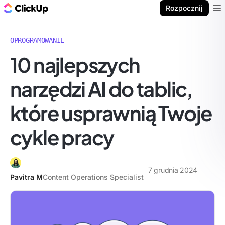
ClickUp Blog
Rozpocznij
Ope
OPROGRAMOWANIE
10 najlepszych
narzędzi AI do tablic,
które usprawnią Twoje
cykle pracy
7 grudnia 2024
Pavitra M
Content Operations Specialist