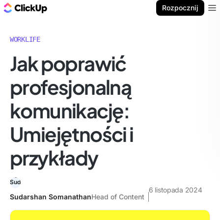
ClickUp Blog
Rozpocznij
Ope
WORKLIFE
Jak poprawić
profesjonalną
komunikację:
Umiejętności i
przykłady
6 listopada 2024
Sudarshan Somanathan
Head of Content