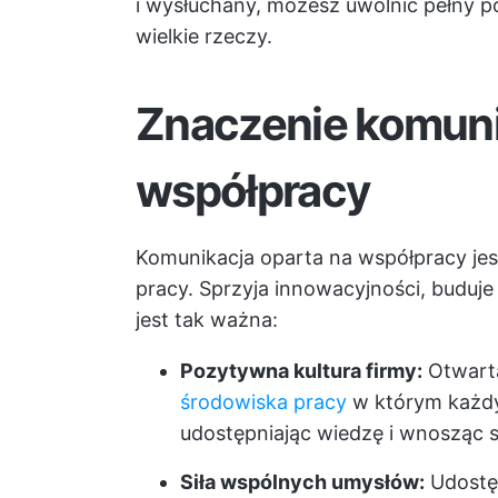
i wysłuchany, możesz uwolnić pełny po
wielkie rzeczy.
Znaczenie komunik
współpracy
Komunikacja oparta na współpracy je
pracy. Sprzyja innowacyjności, buduj
jest tak ważna:
Pozytywna kultura firmy:
Otwarta
środowiska pracy
w którym każdy 
udostępniając wiedzę i wnosząc s
Siła wspólnych umysłów:
Udostęp