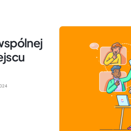
wspólnej
ejscu
2024