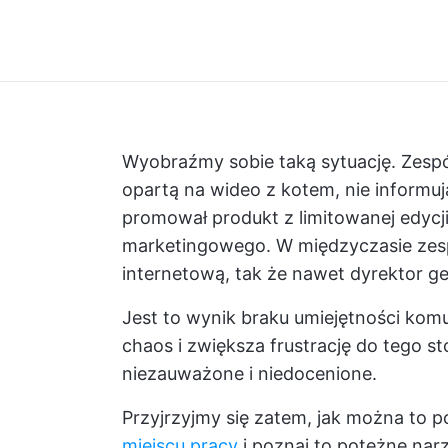
Wyobraźmy sobie taką sytuację. Zesp
opartą na wideo z kotem, nie informu
promował produkt z limitowanej edycji,
marketingowego. W międzyczasie zesp
internetową, tak że nawet dyrektor ge
Jest to wynik braku umiejętności komu
chaos i zwiększa frustrację do tego st
niezauważone i niedocenione.
Przyjrzyjmy się zatem, jak można to 
miejscu pracy
i poznaj to potężne nar