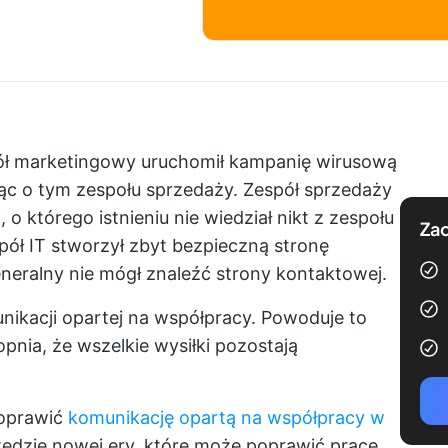
ół marketingowy uruchomił kampanię wirusową
jąc o tym zespołu sprzedaży. Zespół sprzedaży
 o którego istnieniu nie wiedział nikt z zespołu
Zac
ół IT stworzył zbyt bezpieczną stronę
neralny nie mógł znaleźć strony kontaktowej.
nikacji opartej na współpracy. Powoduje to
opnia, że wszelkie wysiłki pozostają
poprawić
komunikację opartą na współpracy w
zędzie nowej ery, które może poprawić pracę