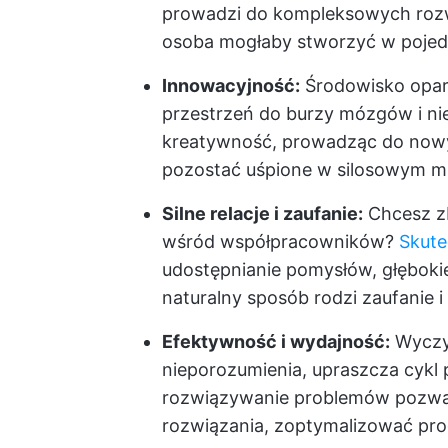
prowadzi do kompleksowych rozw
osoba mogłaby stworzyć w poje
Innowacyjność:
Środowisko opar
przestrzeń do burzy mózgów i n
kreatywność, prowadząc do nowy
pozostać uśpione w silosowym mi
Silne relacje i zaufanie:
Chcesz z
wśród współpracowników?
Skute
udostępnianie pomysłów, głębokie
naturalny sposób rodzi zaufanie 
Efektywność i wydajność:
Wyczys
nieporozumienia, upraszcza cykl
rozwiązywanie problemów pozwal
rozwiązania, zoptymalizować pr