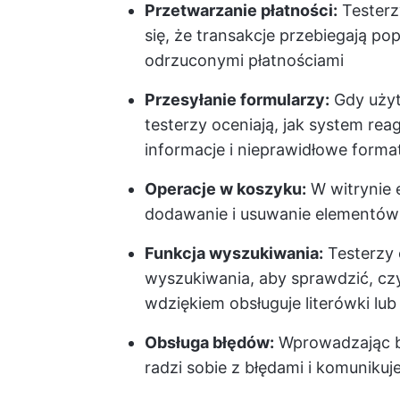
Przetwarzanie płatności:
Testerz
się, że transakcje przebiegają po
odrzuconymi płatnościami
Przesyłanie formularzy:
Gdy użyt
testerzy oceniają, jak system re
informacje i nieprawidłowe forma
Operacje w koszyku:
W witrynie 
dodawanie i usuwanie elementów d
Funkcja wyszukiwania:
Testerzy 
wyszukiwania, aby sprawdzić, czy
wdziękiem obsługuje literówki lu
Obsługa błędów:
Wprowadzając bł
radzi sobie z błędami i komunikuj