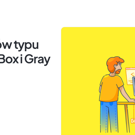
ów typu
Box i Gray