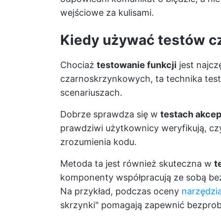
wejściowe za kulisami.
Kiedy używać testów cz
Chociaż
testowanie funkcji
jest najc
czarnoskrzynkowych, ta technika test
scenariuszach.
Dobrze sprawdza się w
testach akce
prawdziwi użytkownicy weryfikują, c
zrozumienia kodu.
Metoda ta jest również skuteczna w
t
komponenty współpracują ze sobą bez 
Na przykład, podczas oceny
narzędzi
skrzynki" pomagają zapewnić bezprob