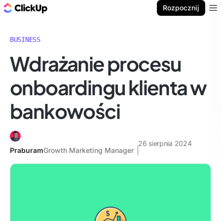
ClickUp Blog
Rozpocznij
Ope
BUSINESS
Wdrażanie procesu
onboardingu klienta w
bankowości
26 sierpnia 2024
Praburam
Growth Marketing Manager