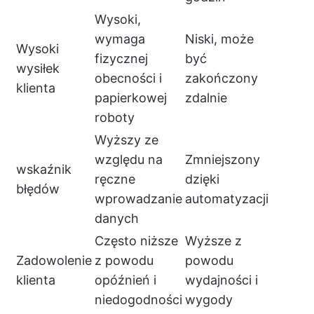
Wysoki,
wymaga
Niski, może
Wysoki
fizycznej
być
wysiłek
obecności i
zakończony
klienta
papierkowej
zdalnie
roboty
Wyższy ze
względu na
Zmniejszony
wskaźnik
ręczne
dzięki
błędów
wprowadzanie
automatyzacji
danych
Często niższe
Wyższe z
Zadowolenie
z powodu
powodu
klienta
opóźnień i
wydajności i
niedogodności
wygody