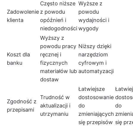
Często niższe
Wyższe z
Zadowolenie
z powodu
powodu
klienta
opóźnień i
wydajności i
niedogodności
wygody
Wyższy z
powodu pracy
Niższy dzięki
Koszt dla
ręcznej i
narzędziom
banku
fizycznych
cyfrowym i
materiałów lub
automatyzacji
dostaw
Łatwiejsze
Łatwie
Trudność w
dostosowanie
dostos
Zgodność z
aktualizacji i
do
do
przepisami
utrzymaniu
zmieniających
zmieni
się przepisów
się pr