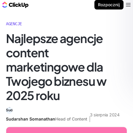
ClickUp Blog
Rozpocznij
Ope
AGENCJE
Najlepsze agencje
content
marketingowe dla
Twojego biznesu w
2025 roku
3 sierpnia 2024
Sudarshan Somanathan
Head of Content