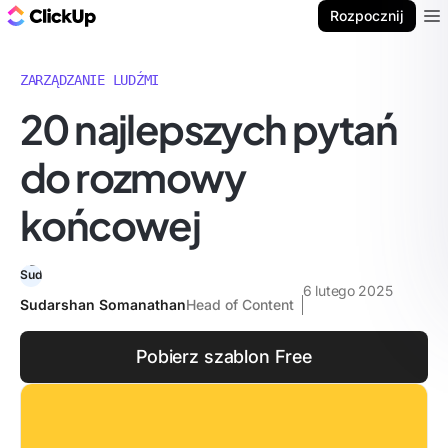
ClickUp Blog
Rozpocznij
Ope
ZARZĄDZANIE LUDŹMI
20 najlepszych pytań
do rozmowy
końcowej
6 lutego 2025
Sudarshan Somanathan
Head of Content
Pobierz szablon Free