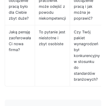
obciążenie
pracownik
obciążenie
pracą było
może odejść z
pracą i jak
dla Ciebie
powodu
można je
zbyt duże?
niekompetencji
poprawić?
Jaką pensję
To pytanie jest
Czy Twój
zaoferowała
nieistotne i
pakiet
Ci nowa
zbyt osobiste
wynagrodzeń
firma?
był
konkurencyjny
w stosunku
do
standardów
branżowych?