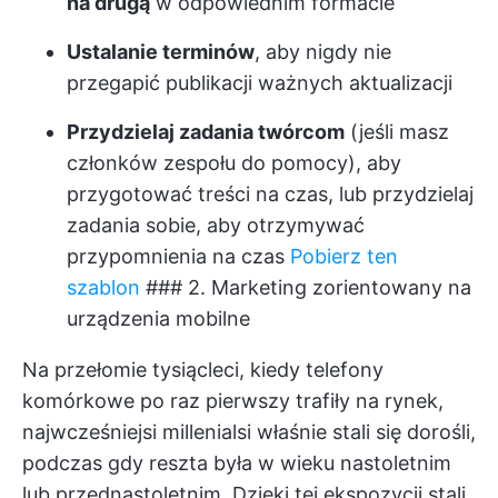
na drugą
w odpowiednim formacie
Ustalanie terminów
, aby nigdy nie
przegapić publikacji ważnych aktualizacji
Przydzielaj zadania twórcom
(jeśli masz
członków zespołu do pomocy), aby
przygotować treści na czas, lub przydzielaj
zadania sobie, aby otrzymywać
przypomnienia na czas
Pobierz ten
szablon
### 2. Marketing zorientowany na
urządzenia mobilne
Na przełomie tysiącleci, kiedy telefony
komórkowe po raz pierwszy trafiły na rynek,
najwcześniejsi millenialsi właśnie stali się dorośli,
podczas gdy reszta była w wieku nastoletnim
lub przednastoletnim. Dzięki tej ekspozycji stali