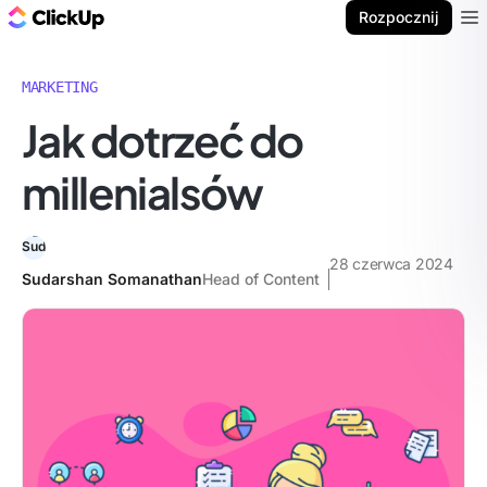
ClickUp Blog
Rozpocznij
Ope
MARKETING
Jak dotrzeć do
millenialsów
28 czerwca 2024
Sudarshan Somanathan
Head of Content