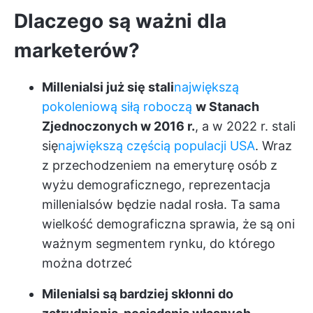
Dlaczego są ważni dla
marketerów?
Millenialsi już się stali
największą
pokoleniową siłą roboczą
w Stanach
Zjednoczonych w 2016 r.
, a w 2022 r. stali
się
największą częścią populacji USA
. Wraz
z przechodzeniem na emeryturę osób z
wyżu demograficznego, reprezentacja
millenialsów będzie nadal rosła. Ta sama
wielkość demograficzna sprawia, że są oni
ważnym segmentem rynku, do którego
można dotrzeć
Milenialsi są bardziej skłonni do