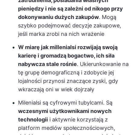
zatrudnienia, posiadania własnych
pieniędzy i nie są zależni od nikogo przy
dokonywaniu dużych zakupów
. Mogą
szybko podejmować decyzje zakupowe,
jeśli marka zrobi na nich wrażenie
W miarę jak millenialsi rozwijają swoją
karierę i gromadzą bogactwo, ich siła
nabywcza stale rośnie
. Ukierunkowanie na
tę grupę demograficzną i zdobycie jej
lojalności przynosi znaczące zyski, gdy
wkraczają oni w wiek dojrzały
Milenialsi są cyfrowymi tubylcami. Są
wczesnymi użytkownikami nowych
technologii
i aktywnie korzystają z
platform mediów społecznościowych,