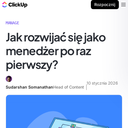
ClickUp Blog
Rozpocznij
Ope
MANAGE
Jak rozwijać się jako
menedżer po raz
pierwszy?
10 stycznia 2026
Sudarshan Somanathan
Head of Content