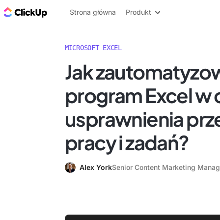
ClickUp Blog
Strona główna
Produkt
MICROSOFT EXCEL
Jak zautomatyzo
program Excel w 
usprawnienia pr
pracy i zadań?
Alex York
Senior Content Marketing Manag