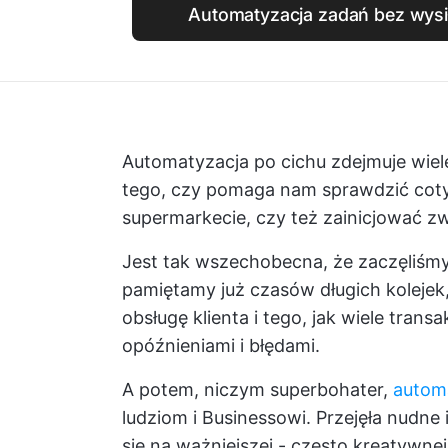
Automatyzacja zadań bez wysił
Automatyzacja po cichu zdejmuje wiel
tego, czy pomaga nam sprawdzić co
supermarkecie, czy też zainicjować z
Jest tak wszechobecna, że zaczęliśmy
pamiętamy już czasów długich kolejek
obsługę klienta i tego, jak wiele tra
opóźnieniami i błędami.
A potem, niczym superbohater,
autom
ludziom i Businessowi. Przejęła nudne
się na ważniejszej - często kreatywnej