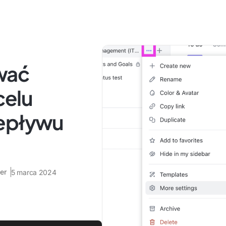
wać
celu
zepływu
er
5 marca 2024