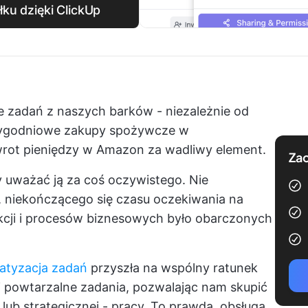
ku dzięki ClickUp
e zadań z naszych barków - niezależnie od
tygodniowe zakupy spożywcze w
wrot pieniędzy w Amazon za wadliwy element.
Zac
 uważać ją za coś oczywistego. Nie
, niekończącego się czasu oczekiwania na
nsakcji i procesów biznesowych było obarczonych
atyzacja zadań
przyszła na wspólny ratunek
 i powtarzalne zadania, pozwalając nam skupić
 lub strategicznej - pracy. To prawda, obsługa