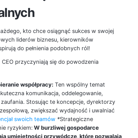
alnych
każdego, kto chce osiągnąć sukces w swojej
 nowych liderów biznesu, kierowników
spirują do pełnienia podobnych ról!
la CEO przyczyniają się do powodzenia
ieranie współpracy:
Ten wspólny temat
k skuteczna komunikacja, oddelegowanie,
zaufania. Stosując te koncepcje, dyrektorzy
zespołową, zwiększać wydajność i uwalniać
encjał swoich teamów
*
Strategiczne
ie ryzykiem:
W burzliwej gospodarce
dają umiejętności przywódcze, które pozwalają