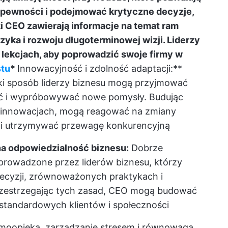
epewności i podejmować krytyczne decyzje,
ki CEO zawierają informacje na temat ram
yzyka i rozwoju długoterminowej wizji. Liderzy
 lekcjach, aby poprowadzić swoje firmy w
tu
*
Innowacyjność i zdolność adaptacji:**
aki sposób liderzy biznesu mogą przyjmować
ć i wypróbowywać nowe pomysły. Budując
a innowacjach, mogą reagować na zmiany
 i utrzymywać przewagę konkurencyjną
a odpowiedzialność biznesu:
Dobrze
 prowadzone przez liderów biznesu, którzy
ecyzji, zrównoważonych praktykach i
rzestrzegając tych zasad, CEO mogą budować
standardowych klientów i społeczności
oopieka, zarządzanie stresem i równowaga