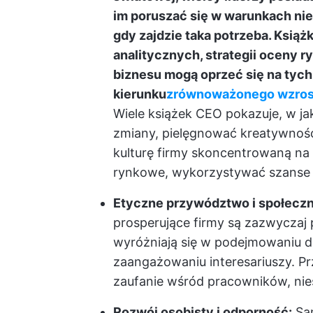
im poruszać się w warunkach ni
gdy zajdzie taka potrzeba. Książ
analitycznych, strategii oceny r
biznesu mogą oprzeć się na tych
kierunku
zrównoważonego wzros
Wiele książek CEO pokazuje, w j
zmiany, pielęgnować kreatywnoś
kulturę firmy skoncentrowaną n
rynkowe, wykorzystywać szanse
Etyczne przywództwo i społeczn
prosperujące firmy są zazwyczaj
wyróżniają się w podejmowaniu d
zaangażowaniu interesariuszy. P
zaufanie wśród pracowników, nie
Rozwój osobisty i odporność:
Sam