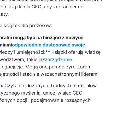
 po książki dla CEO, aby zebrać cenne
aty.
ia książek dla prezesów:
neralni mogą być na bieżąco z nowymi
niami
odpowiednio dostosować swoje
iedzy i umiejętności:** Książki oferują wiedzę
wództwem, takie jak
zarządzanie
i negocjacje. Mogą one pomóc dyrektorom
ętności i stać się wszechstronnymi liderami
a:
Czytanie złożonych, trudnych materiałów
tycznego myślenia, umożliwiając CEO
óżnych opcji i podejmowanie rozsądnych