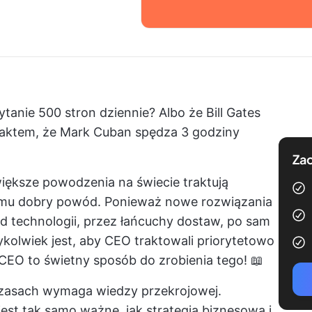
tanie 500 stron dziennie? Albo że Bill Gates
 faktem, że Mark Cuban spędza 3 godziny
Zac
iększe powodzenia na świecie traktują
temu dobry powód. Ponieważ nowe rozwiązania
d technologii, przez łańcuchy dostaw, po sam
ykolwiek jest, aby CEO traktowali priorytetowo
la CEO to świetny sposób do zrobienia tego! 📖
czasach wymaga wiedzy przekrojowej.
j jest tak samo ważne, jak strategia biznesowa i