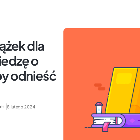
iążek dla
iedzę o
by odnieść
er
8 lutego 2024