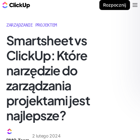
ClickUp Blog
Rozpocznij
Ope
ZARZĄDZANIE PROJEKTEM
Smartsheet vs
ClickUp: Które
narzędzie do
zarządzania
projektami jest
najlepsze?
2 lutego 2024