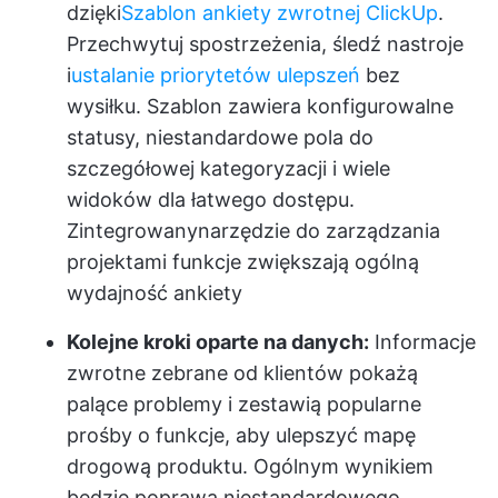
dzięki
Szablon ankiety zwrotnej ClickUp
.
Przechwytuj spostrzeżenia, śledź nastroje
i
ustalanie priorytetów ulepszeń
bez
wysiłku. Szablon zawiera konfigurowalne
statusy, niestandardowe pola do
szczegółowej kategoryzacji i wiele
widoków dla łatwego dostępu.
Zintegrowany
narzędzie do zarządzania
projektami
funkcje zwiększają ogólną
wydajność ankiety
Kolejne kroki oparte na danych:
Informacje
zwrotne zebrane od klientów pokażą
palące problemy i zestawią popularne
prośby o funkcje, aby ulepszyć mapę
drogową produktu. Ogólnym wynikiem
będzie poprawa niestandardowego