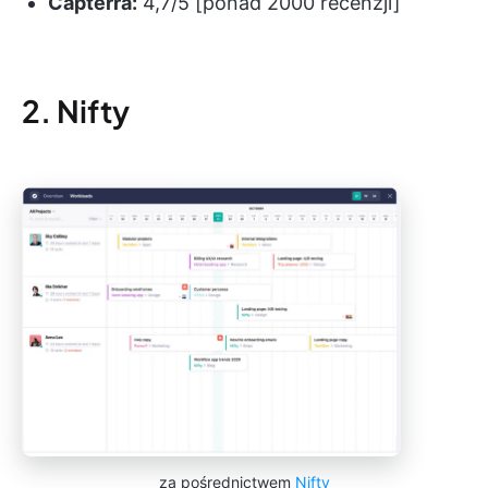
Capterra:
4,7/5 [ponad 2000 recenzji]
2. Nifty
za pośrednictwem
Nifty