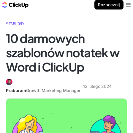
ClickUp Blog
Rozpocznij
Ope
SZABLONY
10 darmowych
szablonów notatek w
Word i ClickUp
13 lutego 2024
Praburam
Growth Marketing Manager