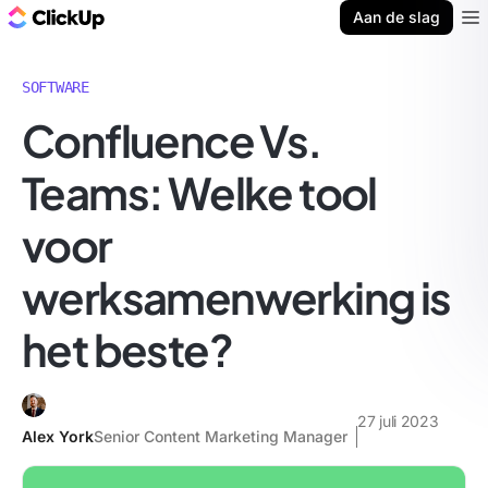
ClickUp Blog
Aan de slag
Ope
SOFTWARE
Confluence Vs.
Teams: Welke tool
voor
werksamenwerking is
het beste?
27 juli 2023
Alex York
Senior Content Marketing Manager